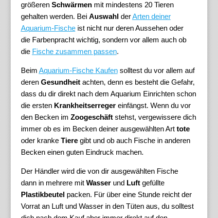
größeren
Schwärmen
mit mindestens 20 Tieren
gehalten werden. Bei
Auswahl
der
Arten deiner
Aquarium-Fische
ist nicht nur deren Aussehen oder
die Farbenpracht wichtig, sondern vor allem auch ob
die
Fische zusammen passen
.
Beim
Aquarium-Fische Kaufen
solltest du vor allem auf
deren
Gesundheit
achten, denn es besteht die Gefahr,
dass du dir direkt nach dem Aquarium Einrichten schon
die ersten
Krankheitserreger
einfängst. Wenn du vor
den Becken im
Zoogeschäft
stehst, vergewissere dich
immer ob es im Becken deiner ausgewählten Art
tote
oder kranke
Tiere
gibt und ob auch Fische in anderen
Becken einen guten Eindruck machen.
Der Händler wird die von dir ausgewählten Fische
dann in mehrere mit
Wasser
und
Luft
gefüllte
Plastikbeutel
packen. Für über eine Stunde reicht der
Vorrat an Luft und Wasser in den Tüten aus, du solltest
dich nach dem Kauf aber immer direkt auf den