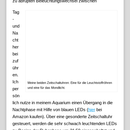
zu abrupten Beleuchtungswechsel zwischen
Tag
-
und
Na
cht
her
bei
zuf
ühr
en.
Ich
Meine beiden Zeitschaltuhren: Eine für die Leuchtstoffröhren
und eine für das Mondlicht.
per
sön
lich nutze in meinem Aquarium einen Übergang in die
Nachtphase mit Hilfe von blauen LEDs (
hier
bei
Amazon kaufen). Über eine gesonderte Zeitschaltuhr
gesteuert, werden die sehr schwach leuchtenden LEDs