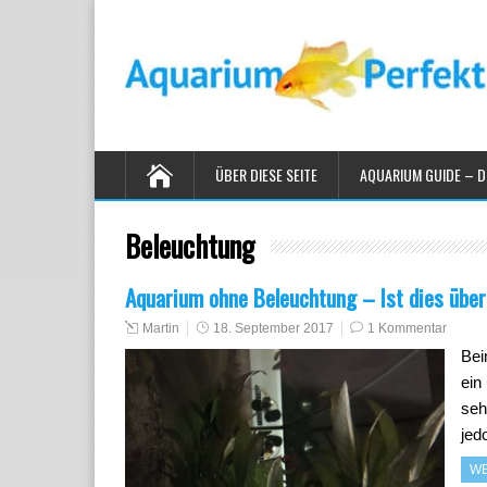
ÜBER DIESE SEITE
AQUARIUM GUIDE – D
Beleuchtung
Aquarium ohne Beleuchtung – Ist dies übe
Martin
18. September 2017
1 Kommentar
Bei
ein
seh
je
WE