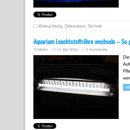
Beleuchtung
,
Dekoration
,
Technik
Aquarium Leuchtstoffröhre wechseln – So 
Martin
12. Mai 2016
1 Kommentar
Die
Auf
Pfl
wer
WE