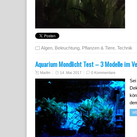
Algen
,
Beleuchtung
,
Pflanzen & Tiere
,
Technik
Aquarium Mondlicht Test – 3 Modelle im Ve
Martin
14. Mai 2017
0 Kommentare
Sei
Dek
kön
de
WE