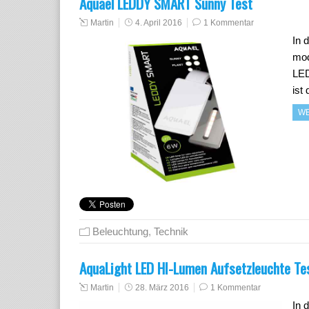
Aquael LEDDY SMART Sunny Test
Martin
4. April 2016
1 Kommentar
In 
mod
LED
ist
WE
Beleuchtung
,
Technik
AquaLight LED HI-Lumen Aufsetzleuchte Te
Martin
28. März 2016
1 Kommentar
In 