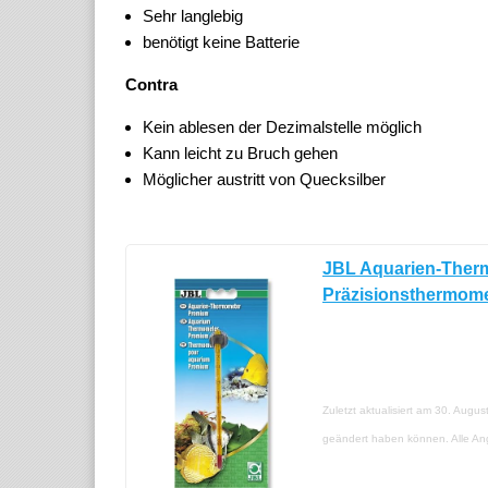
Sehr langlebig
benötigt keine Batterie
Contra
Kein ablesen der Dezimalstelle möglich
Kann leicht zu Bruch gehen
Möglicher austritt von Quecksilber
JBL Aquarien-Therm
Präzisionsthermomet
Zuletzt aktualisiert am 30. Augu
geändert haben können. Alle A