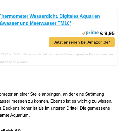
hermometer Wasserdicht, Digitales Aquarien
üßwasser und Meerwasser TM10*
€ 9,95
Jetzt ansehen bei Amazon.de*
st 2023 um 5:25 . Wir weisen darauf hin, dass sich hier angezeigte Preise inzwischen
ngaben ohne Gewähr.
meter an einer Stelle anbringen, an der eine Strömung
sser messen zu können. Ebenso ist es wichtig zu wissen,
s Beckens höher ist als im unteren Drittel. Die gemessene
esamte Aquarium.