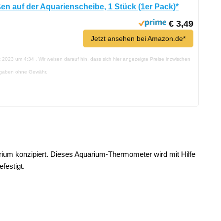
en auf der Aquarienscheibe, 1 Stück (1er Pack)*
€ 3,49
Jetzt ansehen bei Amazon.de*
st 2023 um 4:34 . Wir weisen darauf hin, dass sich hier angezeigte Preise inzwischen
ngaben ohne Gewähr.
arium konzipiert. Dieses Aquarium-Thermometer wird mit Hilfe
festigt.