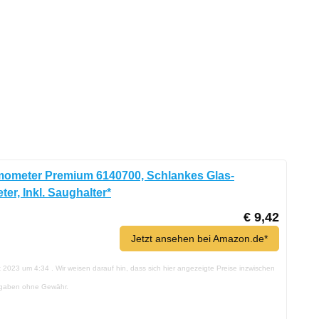
ometer Premium 6140700, Schlankes Glas-
er, Inkl. Saughalter*
€ 9,42
Jetzt ansehen bei Amazon.de*
st 2023 um 4:34 . Wir weisen darauf hin, dass sich hier angezeigte Preise inzwischen
ngaben ohne Gewähr.